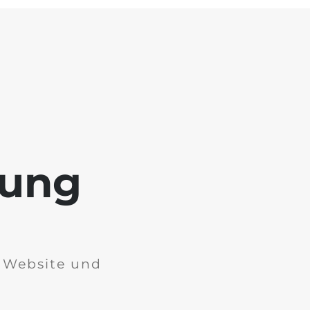
tung
r Website und