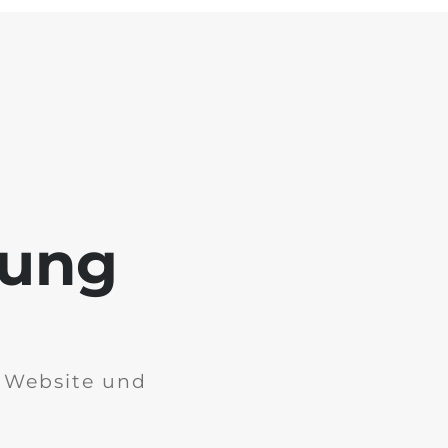
tung
r Website und